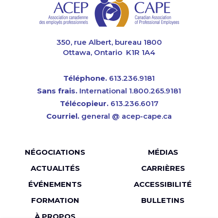
CAPE
350, rue Albert, bureau 1800
Ottawa, Ontario K1R 1A4
Téléphone.
613.236.9181
Sans frais.
International 1.800.265.9181
Télécopieur.
613.236.6017
Courriel.
general @ acep-cape.ca
Menu
NÉGOCIATIONS
MÉDIAS
Pied
ACTUALITÉS
CARRIÈRES
de
ÉVÉNEMENTS
ACCESSIBILITÉ
page
FORMATION
BULLETINS
À PROPOS