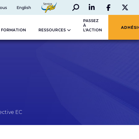
Rechercher
Social
ServicePlus
ous
English
LinkedIn
Faceboo
Twi
PASSEZ
À
ADHÉS
FORMATION
RESSOURCES
L'ACTION
ective EC