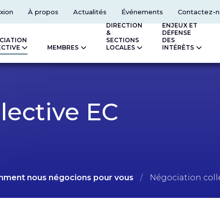
xion
À propos
Actualités
Événements
Contactez-n
DIRECTION
ENJEUX ET
&
DÉFENSE
CIATION
SECTIONS
DES
ECTIVE
MEMBRES
LOCALES
INTÉRÊTS
lective EC
ment nous négocions pour vous
Négociation coll