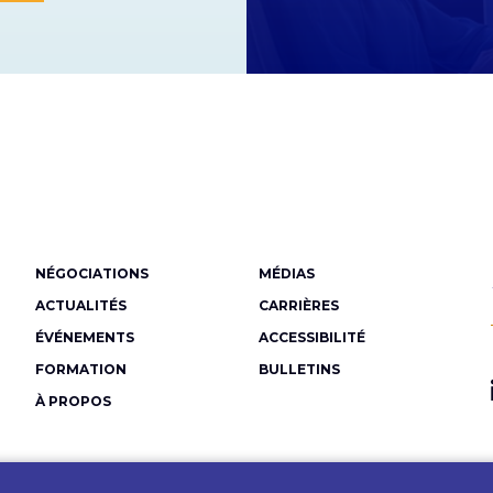
Menu
NÉGOCIATIONS
MÉDIAS
Pied
ACTUALITÉS
CARRIÈRES
de
ÉVÉNEMENTS
ACCESSIBILITÉ
FORMATION
BULLETINS
page
À PROPOS