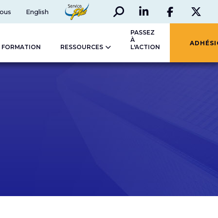
Rechercher
Social
ServicePlus
ous
English
LinkedIn
Faceboo
Twi
PASSEZ
À
ADHÉS
FORMATION
RESSOURCES
L'ACTION