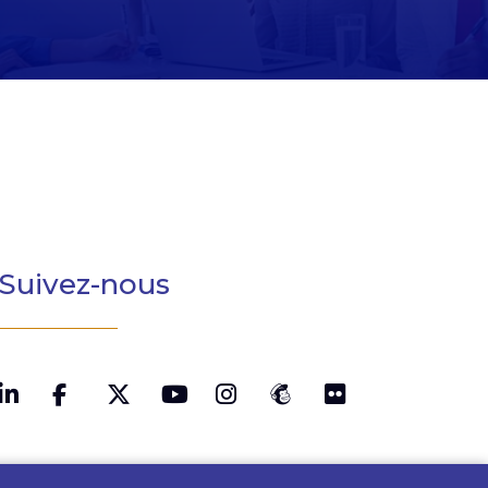
Suivez-nous
LinkedIn
Twitter
YouTube
Instagram
MailChimp
Flickr
Facebook