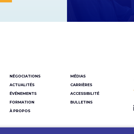
Menu
NÉGOCIATIONS
MÉDIAS
Pied
ACTUALITÉS
CARRIÈRES
de
ÉVÉNEMENTS
ACCESSIBILITÉ
FORMATION
BULLETINS
page
À PROPOS