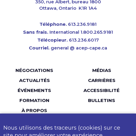
350, rue Albert, bureau 1800
Ottawa, Ontario K1R 1A4
Téléphone.
613.236.9181
Sans frais.
International 1.800.265.9181
Télécopieur.
613.236.6017
Courriel.
general @ acep-cape.ca
Menu
NÉGOCIATIONS
MÉDIAS
Pied
ACTUALITÉS
CARRIÈRES
de
ÉVÉNEMENTS
ACCESSIBILITÉ
page
FORMATION
BULLETINS
À PROPOS
Nous utilisons des traceurs (cookies) sur ce
LinkedIn
Facebook
Twitter
YouTube
Instagr
site pour améliorer votre expérience