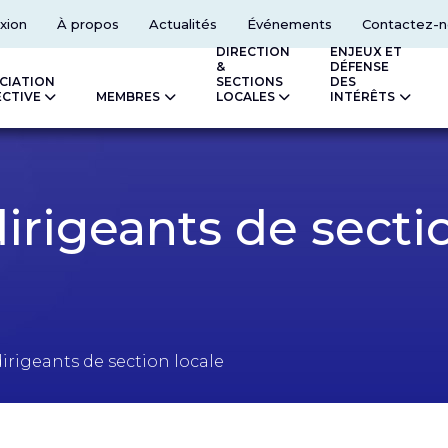
xion
À propos
Actualités
Événements
Contactez-n
DIRECTION
ENJEUX ET
&
DÉFENSE
CIATION
SECTIONS
DES
ECTIVE
MEMBRES
LOCALES
INTÉRÊTS
dirigeants de secti
irigeants de section locale