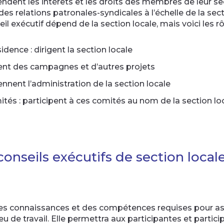
endent les intérêts et les droits des membres de leur s
des relations patronales-syndicales à l’échelle de la sec
 exécutif dépend de la section locale, mais voici les rôl
idence : dirigent la section locale
nent des campagnes et d’autres projets
iennent l’administration de la section locale
és : participent à ces comités au nom de la section l
nseils exécutifs de section local
des connaissances et des compétences requises pour ass
 de travail. Elle permettra aux participantes et partici