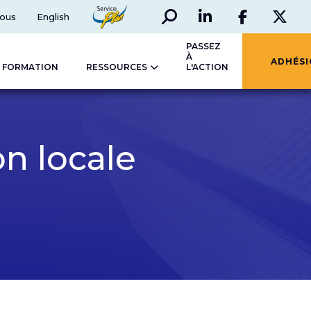
Rechercher
Social
ServicePlus
ous
English
LinkedIn
Faceboo
Twi
PASSEZ
À
ADHÉS
FORMATION
RESSOURCES
L'ACTION
on locale