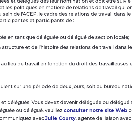
ées et délégués dès leur nomination et doit être suivie 
et les politiques en matière de relations de travail qui 
 sein de l’ACEP, le cadre des relations de travail dans l
rticipantes et participants de :
ités en tant que déléguée ou délégué de section locale;
tructure et de l’histoire des relations de travail dans 
;
u lieu de travail en fonction du droit des travailleuses et
ent sur une période de deux jours, soit au bureau natio
 et délégués. Vous devez devenir déléguée ou délégué av
léguée ou délégué, veuillez
consulter notre site Web
o
e, communiquez avec
Julie Courty
, agente de liaison avec