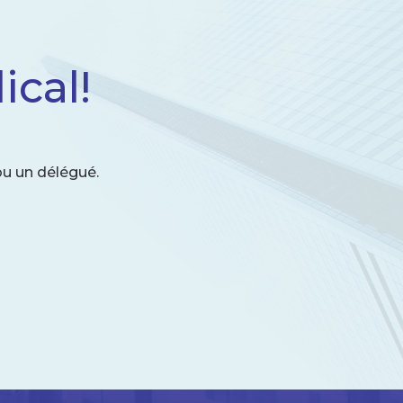
cal!
ou un délégué.