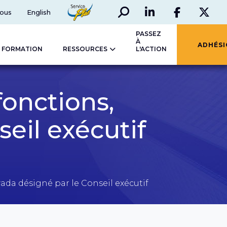
Rechercher
Social
ServicePlus
ous
English
LinkedIn
Faceboo
Twi
PASSEZ
À
ADHÉS
FORMATION
RESSOURCES
L'ACTION
fonctions,
eil exécutif
ada désigné par le Conseil exécutif