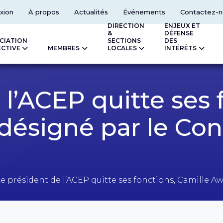
xion
À propos
Actualités
Événements
Contactez-n
DIRECTION
ENJEUX ET
&
DÉFENSE
CIATION
SECTIONS
DES
ECTIVE
MEMBRES
LOCALES
INTÉRÊTS
 l’ACEP quitte ses 
ésigné par le Cons
e président de l’ACEP quitte ses fonctions, Camille Aw