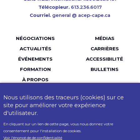
Télécopieur.
613.236.6017
Courriel.
general @ acep-cape.ca
Menu
NÉGOCIATIONS
MÉDIAS
Pied
ACTUALITÉS
CARRIÈRES
de
ÉVÉNEMENTS
ACCESSIBILITÉ
page
FORMATION
BULLETINS
À PROPOS
Nous utilisons des traceurs (cookies) sur ce
LinkedIn
Facebook
Twitter
YouTube
Instagr
site pour améliorer votre expérience
d'utilisateur.
MailChimp
Flickr
En cliquant sur un lien de cette page, vous nous donnez votre
consentement pour l'installation de cookies.
© 2026 ACEP-CAPE. Tous droits réservés.
Voir l'énoncé de de confidentialité