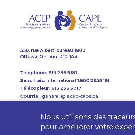
CAPE
350, rue Albert, bureau 1800
Ottawa, Ontario K1R 1A4
Téléphone.
613.236.9181
Sans frais.
International 1.800.265.9181
Télécopieur.
613.236.6017
Courriel.
general @ acep-cape.ca
© 2026 ACEP-CAPE. Tous droits réservés.
Nous utilisons des traceurs
Politique sur l'Accessibilité
.
Conditions d'utilisation
.
Politique sur la confidentialité
pour améliorer votre expéri