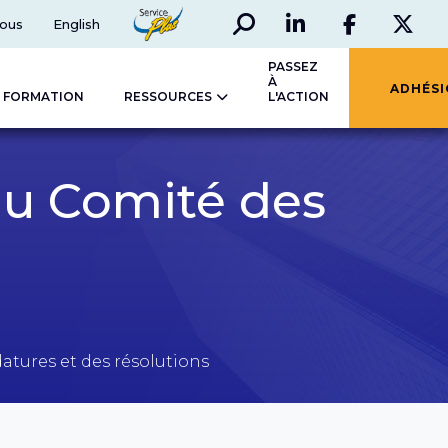
Rechercher
Social
ServicePlus
ous
English
LinkedIn
Faceboo
Twi
PASSEZ
À
ADHÉS
FORMATION
RESSOURCES
L'ACTION
du Comité des
atures et des résolutions