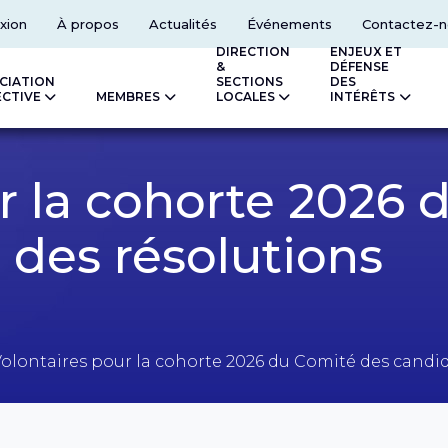
xion
À propos
Actualités
Événements
Contactez-n
DIRECTION
ENJEUX ET
&
DÉFENSE
CIATION
SECTIONS
DES
ECTIVE
MEMBRES
LOCALES
INTÉRÊTS
r la cohorte 2026 
 des résolutions
olontaires pour la cohorte 2026 du Comité des candid