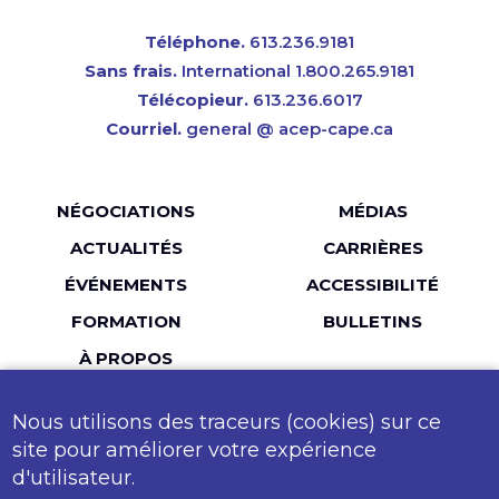
Téléphone.
613.236.9181
Sans frais.
International 1.800.265.9181
Télécopieur.
613.236.6017
Courriel.
general @ acep-cape.ca
Menu
NÉGOCIATIONS
MÉDIAS
Pied
ACTUALITÉS
CARRIÈRES
de
ÉVÉNEMENTS
ACCESSIBILITÉ
page
FORMATION
BULLETINS
À PROPOS
Nous utilisons des traceurs (cookies) sur ce
LinkedIn
Facebook
Twitter
YouTube
Instagr
site pour améliorer votre expérience
d'utilisateur.
MailChimp
Flickr