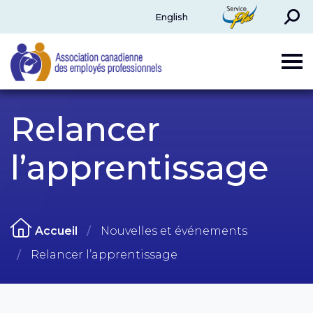
Rechercher
ServicePlus
English
CAPE
Relancer
l’apprentissage
Accueil
Nouvelles et événements
Relancer l’apprentissage