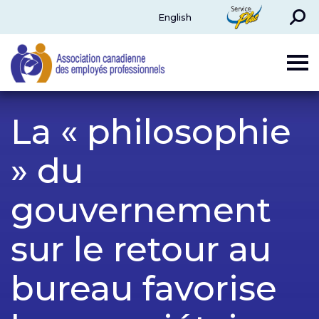
Rechercher
ServicePlus
English
CAPE
La « philosophie
» du
gouvernement
sur le retour au
bureau favorise