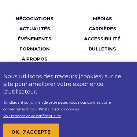
Menu
NÉGOCIATIONS
MÉDIAS
Pied
ACTUALITÉS
CARRIÈRES
de
ÉVÉNEMENTS
ACCESSIBILITÉ
page
FORMATION
BULLETINS
À PROPOS
Nous utilisons des traceurs (cookies) sur ce
LinkedIn
Facebook
Twitter
YouTube
Instagr
site pour améliorer votre expérience
d'utilisateur.
MailChimp
Flickr
En cliquant sur un lien de cette page, vous nous donnez votre
consentement pour l'installation de cookies.
© 2026 ACEP-CAPE. Tous droits réservés.
Voir l'énoncé de de confidentialité
Politique sur l'Accessibilité
.
Conditions d'utilisation
.
Politique sur la confidentialité
OK, J’ACCEPTE