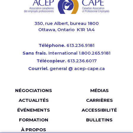
CAPE
350, rue Albert, bureau 1800
Ottawa, Ontario K1R 1A4
Téléphone.
613.236.9181
Sans frais.
International 1.800.265.9181
Télécopieur.
613.236.6017
Courriel.
general @ acep-cape.ca
Menu
NÉGOCIATIONS
MÉDIAS
Pied
ACTUALITÉS
CARRIÈRES
de
ÉVÉNEMENTS
ACCESSIBILITÉ
page
FORMATION
BULLETINS
À PROPOS