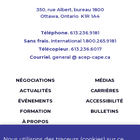
CAPE
350, rue Albert, bureau 1800
Ottawa, Ontario K1R 1A4
Téléphone.
613.236.9181
Sans frais.
International 1.800.265.9181
Télécopieur.
613.236.6017
Courriel.
general @ acep-cape.ca
Menu
NÉGOCIATIONS
MÉDIAS
Pied
ACTUALITÉS
CARRIÈRES
de
ÉVÉNEMENTS
ACCESSIBILITÉ
page
FORMATION
BULLETINS
À PROPOS
Nous utilisons des traceurs (cookies) sur ce